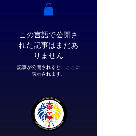
この言語で公開さ
れた記事はまだあ
りません
記事が公開されると、ここに
表示されます。