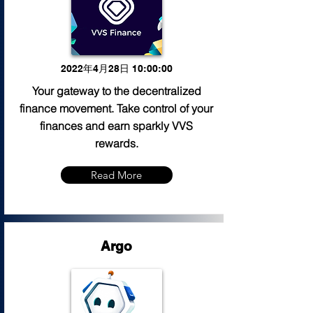
2022年4月28日 10:00:00
Your gateway to the decentralized
finance movement. Take control of your
finances and earn sparkly VVS
rewards.
Read More
Argo