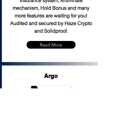
Insurance system, AntiWhale
mechanism, Hold Bonus and many
more features are waiting for you!
Audited and secured by Haze Crypto
and Solidproof.
Read More
Argo
2022年4月27日 10:00:00