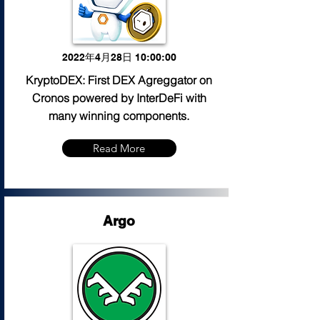
2022年4月28日 10:00:00
KryptoDEX: First DEX Agreggator on
Cronos powered by InterDeFi with
many winning components.
Read More
Argo