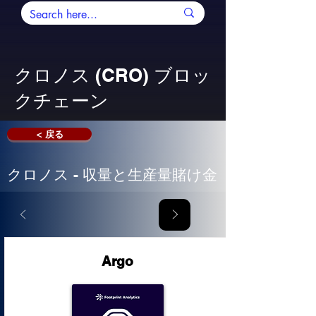
クロノス (CRO) ブロッ
クチェーン
< 戻る
クロノス - 収量と生産量賭け金
Argo