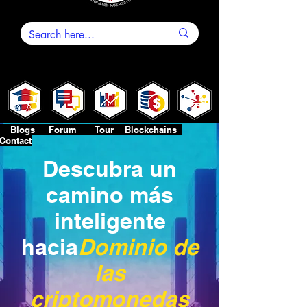
Blogs Forum Tour Blockchains
Contact
Descubra un
camino más
inteligente
hacia
Dominio de
las
criptomonedas