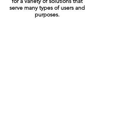
for a variety of solutions that
serve many types of users and
purposes.
15/12/25
Read More
Destacados
Proyectos
Arriba
Publicaciones