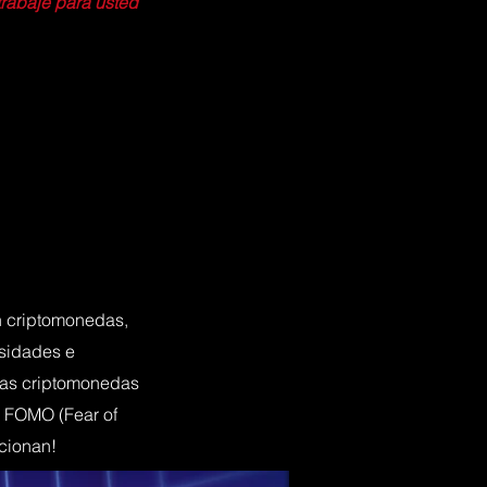
trabaje para usted
n criptomonedas,
esidades e
 las criptomonedas
. FOMO (Fear of
cionan!