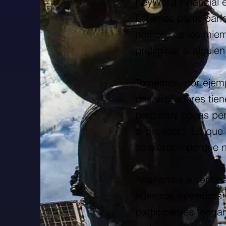
KeyWord Financial e
Estamos participando
nombre de los miem
preliminar si alguie
Tomemos, por ejempl
desarrolladores tie
pero muy pocas pers
el proyecto. Lo que 
se pierden porque n
Aspiramos a ser una
nuestros miembros 
participantes tenga