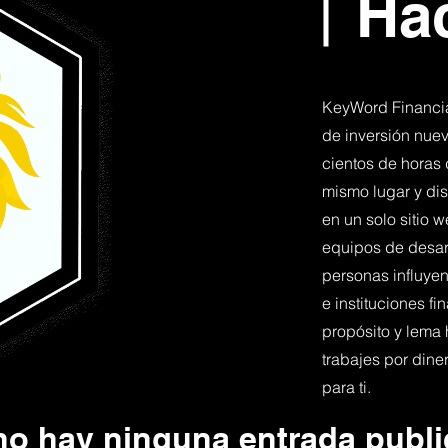
Ha
KeyWord Financia
de inversión nuev
cientos de horas 
mismo lugar y dis
en un solo sitio 
equipos de desar
personas influye
e instituciones fi
propósito y lema
trabajes por dine
para ti.
no hay ninguna entrada publ