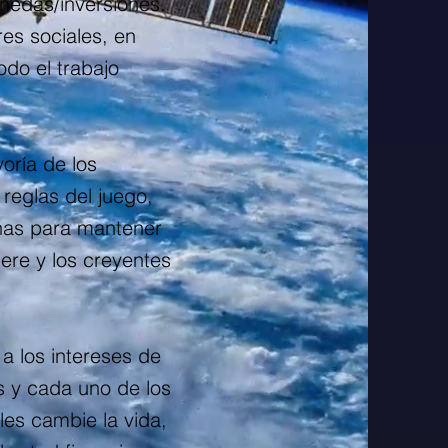
nedas/inversiones.
res sociales, en
do el trabajo
oría de los
reglas del juego,
onas para mantener
uere y los creyentes
a los intereses de
 y cada uno de los
les cambie la vida,