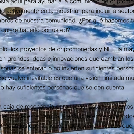
stá aquí para ayudar a la comunidad de criptomo
 activamente en la industria, para incluir a secto
bros de nuestra comunidad. ¿Por qué hacemos to
n quiere hacerlo por usted?
o, los proyectos de criptomonedas y NFT, la may
nen grandes ideas e innovaciones que cambian las 
onas se enteran o no invierten suficientes pers
se vuelve inevitable es que una visión ilimitada m
o hay suficientes personas que se den cuenta.
 caja de resonancia para todos. Estamos atentos 
dentro de este campo, y solo queremos que todos
n todas las oportunidades de obtener riqueza que 